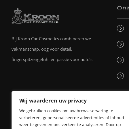
Onz
Bij Kroon Car Cosmetics combineren we
vakmanschap, oog voor detail,
fingerspitzengefühl en passie voor auto’s.
Wij waarderen uw privacy
We gebruiken cookies om uw browse-ervaring te
verbeteren, gepersonaliseerde advertenties of inhoud
weer te geven en ons verkeer te analyseren. Door op