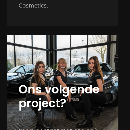
Cosmetics.
Uw Auto
Ons volgende
project?