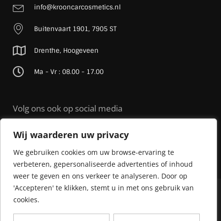
info@krooncarcosmetics.nl
Buitenvaart 1901, 7905 ST
Drenthe, Hoogeveen
Ma - Vr : 08.00 - 17.00
Volg ons ook op social media
Wij waarderen uw privacy
We gebruiken cookies om uw browse-ervaring te
verbeteren, gepersonaliseerde advertenties of inhoud
weer te geven en ons verkeer te analyseren. Door op
'Accepteren' te klikken, stemt u in met ons gebruik van
© 2026 Kroon Car Cosmetics |
Sitemap
| Realisatie door
Streverz
cookies.
Algemene voorwaarden
Privacy Policy
Cookie beleid