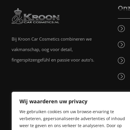
Onz
Bij Kroon Car Cosmetics combineren we
vakmanschap, oog voor detail,
fingerspitzengefühl en passie voor auto’s.
Wij waarderen uw privacy
We gebruiken cookies om uw browse-ervaring te
verbeteren, gepersonaliseerde advertenties of inhoud
weer te geven en ons verkeer te analyseren. Door op