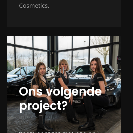
Cosmetics.
Uw Auto
Ons volgende
project?