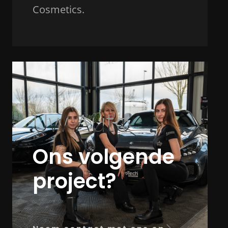
Cosmetics.
Uw Auto
Ons volgende
project?