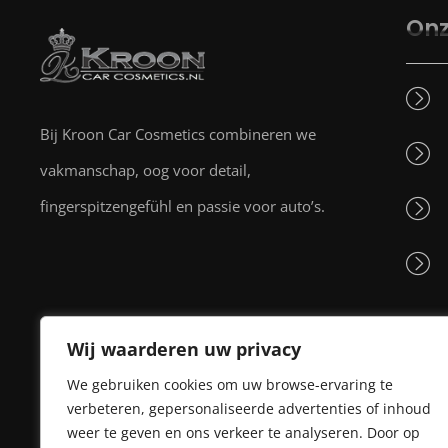
Onz
Bij Kroon Car Cosmetics combineren we
vakmanschap, oog voor detail,
fingerspitzengefühl en passie voor auto’s.
Wij waarderen uw privacy
We gebruiken cookies om uw browse-ervaring te
verbeteren, gepersonaliseerde advertenties of inhoud
weer te geven en ons verkeer te analyseren. Door op