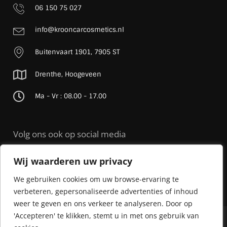
06 150 75 027
info@krooncarcosmetics.nl
Buitenvaart 1901, 7905 ST
Drenthe, Hoogeveen
Ma - Vr : 08.00 - 17.00
Volg ons ook op social media
Wij waarderen uw privacy
We gebruiken cookies om uw browse-ervaring te
verbeteren, gepersonaliseerde advertenties of inhoud
weer te geven en ons verkeer te analyseren. Door op
'Accepteren' te klikken, stemt u in met ons gebruik van
© 2026 Kroon Car Cosmetics |
Sitemap
| Realisatie door
Streverz