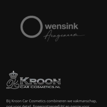
Bij Kroon Car Cosmetics combineren we vakmanschap,
oog voor detail, fingerspitzengefühl en passie voor