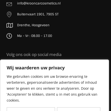
info@krooncarcosmetics.nl
Buitenvaart 1901, 7905 ST
Drenthe, Hoogeveen
Ma - Vr : 08.00 - 17.00
Volg ons ook op social media
Wij waarderen uw privacy
We gebruiken cookies om uw browse-ervaring te
verbeteren, gepersonaliseerde advertenties of inhoud
weer te geven en ons verkeer te analyseren. Door op
'Accepteren' te klikken, stemt u in met ons gebruik van
© 2026 Kroon Car Cosmetics |
Sitemap
| Realisatie door
Streverz
cookies.
Algemene voorwaarden
Privacy Policy
Cookie beleid