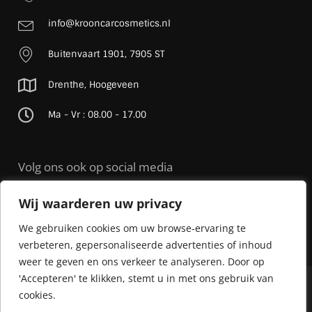
info@krooncarcosmetics.nl
Buitenvaart 1901, 7905 ST
Drenthe, Hoogeveen
Ma - Vr : 08.00 - 17.00
Volg ons ook op social media
Wij waarderen uw privacy
We gebruiken cookies om uw browse-ervaring te
verbeteren, gepersonaliseerde advertenties of inhoud
weer te geven en ons verkeer te analyseren. Door op
'Accepteren' te klikken, stemt u in met ons gebruik van
© 2026 Kroon Car Cosmetics |
Sitemap
| Realisatie door
Streverz
cookies.