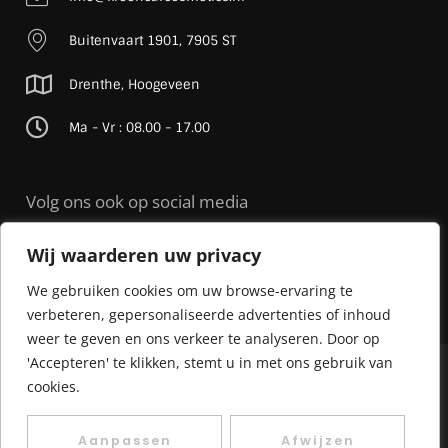
Buitenvaart 1901, 7905 ST
Drenthe, Hoogeveen
Ma - Vr : 08.00 - 17.00
Volg ons ook op social media
Wij waarderen uw privacy
We gebruiken cookies om uw browse-ervaring te
verbeteren, gepersonaliseerde advertenties of inhoud
weer te geven en ons verkeer te analyseren. Door op
'Accepteren' te klikken, stemt u in met ons gebruik van
© 2026 Kroon Car Cosmetics |
Sitemap
| Realisatie door
Streverz
cookies.
Algemene voorwaarden
Privacy Policy
Cookie beleid
Aanpassen
Afwijzen