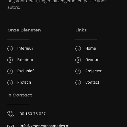
oog voor detail, fingerspitzengefühl en passie voor
auto’s.
Onze Diensten
Links
Interieur
Home
Exterieur
Over ons
Exclusief
Projecten
Protech
Contact
In Contact
06 150 75 027
info@krooncarcosmetics.nl