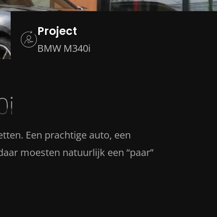
Project
BMW M340i
0i
ten. Een prachtige auto, een
 daar moesten natuurlijk een “paar”