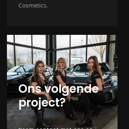
Cosmetics.
Uw Auto
Ons volgende
project?