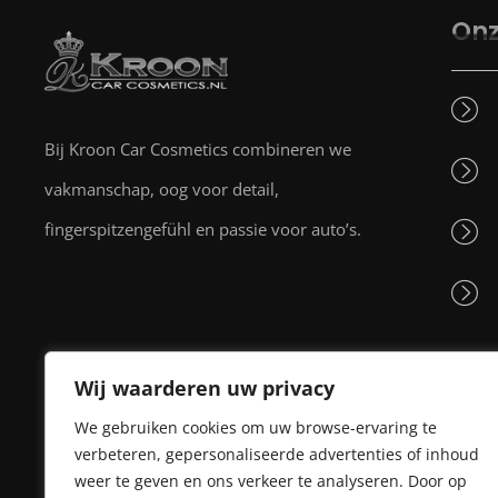
Onz
Bij Kroon Car Cosmetics combineren we
vakmanschap, oog voor detail,
fingerspitzengefühl en passie voor auto’s.
Wij waarderen uw privacy
We gebruiken cookies om uw browse-ervaring te
verbeteren, gepersonaliseerde advertenties of inhoud
weer te geven en ons verkeer te analyseren. Door op